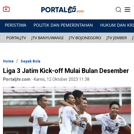
PERISTIWA
POLITIK DAN PEMERINTAHAN
HUKUM DAN KR
PORTALJTV
JTV BANYUWANGI
JTV BOJONEGORO
JTV JEMBER
Home
Sepak Bola
Liga 3 Jatim Kick-off Mulai Bulan Desember
Portaljtv.com
-
Kamis, 12 Oktober 2023 11:38