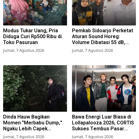
Modus Tukar Uang, Pria
Pemkab Sidoarjo Perketat
Diduga Curi Rp500 Ribu di
Aturan Sound Horeg:
Toko Pasuruan
Volume Dibatasi 55 dB,
Wajib Kantongi Izin
Jumat, 7 Agustus 2026
Jumat, 7 Agustus 2026
Dinda Hauw Bagikan
Bawa Energi Luar Biasa di
Momen "Merbabu Dump,"
Lollapalooza 2026, CORTIS
Ngaku Lebih Capek
Sukses Tembus Pasar
Dibanding Gunung Sumbing
Musik Global
Jumat, 7 Agustus 2026
Jumat, 7 Agustus 2026