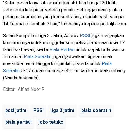
“Kalau pesertanya kita asumsikan 40, kan tinggal 20 klub,
setelah itu kita putar setelah pemilu. Sehingga meringankan
petugas keamanan yang konsentrasinya sudah pasti sampai
14 Februari ditambah 7 hari,” tambahnya kepada portaljtv.com.
Selain kompetisi Liga 3 Jatim, Asprov
PSSI
juga menjanjikan
komitmennya untuk menggelar kompetisi pembinaan usia 17
tahun ke bawah,
serta
Piala Pertiwi
untuk sepak bola wanita.
Turnamen
Piala Soeratin
juga dijadwalkan digelar muali
november nanti. Hingga kini jumlah peserta untuk
Piala
Soeratin
U-17 sudah mencapai 43 tim dan terus berkembang.
(Nanda Andrianta)
Editor : Alfian Noor R
pssi jatim
PSSI
liga 3 jatim
piala soeratin
piala pertiwi
joko tetuko