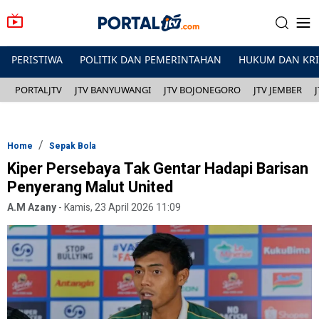
PERISTIWA
POLITIK DAN PEMERINTAHAN
HUKUM DAN KR
PORTALJTV
JTV BANYUWANGI
JTV BOJONEGORO
JTV JEMBER
Home
Sepak Bola
Kiper Persebaya Tak Gentar Hadapi Barisan
Penyerang Malut United
A.M Azany
-
Kamis, 23 April 2026 11:09