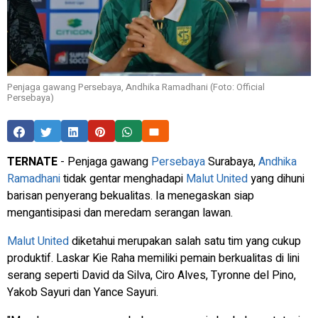
Penjaga gawang Persebaya, Andhika Ramadhani (Foto: Official
Persebaya)
TERNATE
- Penjaga gawang
Persebaya
Surabaya,
Andhika
Ramadhani
tidak gentar menghadapi
Malut United
yang dihuni
barisan penyerang bekualitas. Ia menegaskan siap
mengantisipasi dan meredam serangan lawan.
Malut United
diketahui merupakan salah satu tim yang cukup
produktif. Laskar Kie Raha memiliki pemain berkualitas di lini
serang seperti David da Silva, Ciro Alves, Tyronne del Pino,
Yakob Sayuri dan Yance Sayuri.