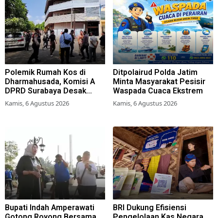
Polemik Rumah Kos di
Ditpolairud Polda Jatim
Dharmahusada, Komisi A
Minta Masyarakat Pesisir
DPRD Surabaya Desak
Waspada Cuaca Ekstrem
Pemkot Terbitkan Perwali
Kamis, 6 Agustus 2026
Kamis, 6 Agustus 2026
Perda Hunian Layak
Bupati Indah Amperawati
BRI Dukung Efisiensi
Gotong Royong Bersama
Pengelolaan Kas Negara