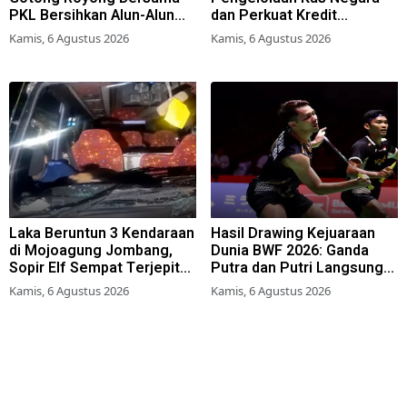
PKL Bersihkan Alun-Alun
dan Perkuat Kredit
Lumajang
Berkualitas demi Dongkrak
Kamis, 6 Agustus 2026
Kamis, 6 Agustus 2026
Sektor Riil
Laka Beruntun 3 Kendaraan
Hasil Drawing Kejuaraan
di Mojoagung Jombang,
Dunia BWF 2026: Ganda
Sopir Elf Sempat Terjepit
Putra dan Putri Langsung
Kemudi
Lolos Babak Kedua, 6 Wakil
Kamis, 6 Agustus 2026
Kamis, 6 Agustus 2026
Bertarung dari Awal