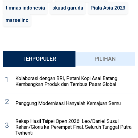
timnas indonesia
skuad garuda
Piala Asia 2023
marselino
TERPOPULER
PILIHAN
1
Kolaborasi dengan BRI, Petani Kopi Asal Batang
Kembangkan Produk dan Tembus Pasar Global
2
Panggung Modernisasi Hanyalah Kemajuan Semu
Rekap Hasil Taipei Open 2026: Leo/Daniel Susul
3
Rehan/Gloria ke Perempat Final, Seluruh Tunggal Putra
Terhenti