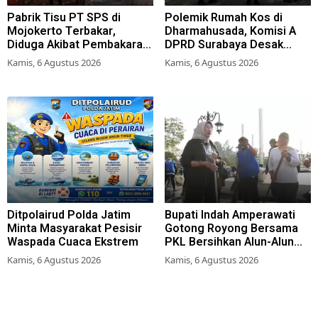
Pabrik Tisu PT SPS di
Polemik Rumah Kos di
Mojokerto Terbakar,
Dharmahusada, Komisi A
Diduga Akibat Pembakaran
DPRD Surabaya Desak
Lahan Tebu
Pemkot Terbitkan Perwali
Kamis, 6 Agustus 2026
Kamis, 6 Agustus 2026
Perda Hunian Layak
Ditpolairud Polda Jatim
Bupati Indah Amperawati
Minta Masyarakat Pesisir
Gotong Royong Bersama
Waspada Cuaca Ekstrem
PKL Bersihkan Alun-Alun
Lumajang
Kamis, 6 Agustus 2026
Kamis, 6 Agustus 2026