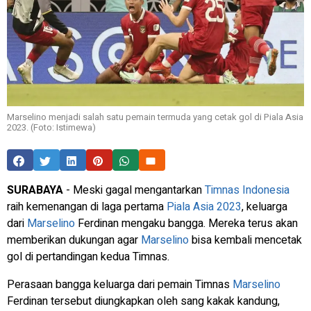
Marselino menjadi salah satu pemain termuda yang cetak gol di Piala Asia
2023. (Foto: Istimewa)
SURABAYA
- Meski gagal mengantarkan
Timnas Indonesia
raih kemenangan di laga pertama
Piala Asia 2023
, keluarga
dari
Marselino
Ferdinan mengaku bangga. Mereka terus akan
memberikan dukungan agar
Marselino
bisa kembali mencetak
gol di pertandingan kedua Timnas.
Perasaan bangga keluarga dari pemain Timnas
Marselino
Ferdinan tersebut diungkapkan oleh sang kakak kandung,