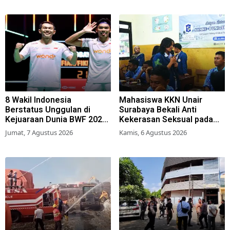
8 Wakil Indonesia
Mahasiswa KKN Unair
Berstatus Unggulan di
Surabaya Bekali Anti
Kejuaraan Dunia BWF 2026,
Kekerasan Seksual pada
Kans Juara Terbuka Lebar
Siswa SMK
Jumat, 7 Agustus 2026
Kamis, 6 Agustus 2026