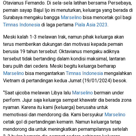
Otavianus Fernando. Di sela-sela latihan bersama Persebaya,
pemain sayap
Bajul Ijo
ini menuturkan, keluarga yang berada di
Surabaya mengaku bangga
Marselino
bisa mencetak gol bagi
Timnas Indonesia
di laga pertama
Piala Asia 2023
.
Meski kalah 1-3 melawan Irak, namun pihak keluarga akan
terus memberikan dukungan dan motivasi kepada pemain
berusia 19 tahun tersebut. Oktavianus mengaku adiknya
tersebut tidak bertanding dalam kondisi maksimal, lantaran
baru pulih dari cedera. Meski begitu keluarga berharap
Marselino
bisa mengantarkan
Timnas Indonesia
mengalahkan
Vietnam di pertandingan kedua Jumat (19/01/2024) besok.
“Saat ujicoba melawan Libya lalu
Marselino
bermain
under
perform.
Jujur saja keluarga sempat khawatir dia berada zona
nyaman. Karena itu kami (keluarga) berusaha untuk
memotivasi dan mendorong dia. Kami bersyukur
Marselino
cetak gol di pertandingan kemarin. Namun keluarga tetap
mendorong dia untuk meningkatkan pernampilannya setelah