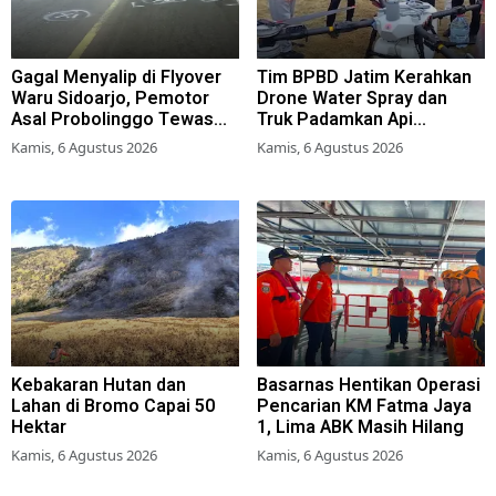
Gagal Menyalip di Flyover
Tim BPBD Jatim Kerahkan
Waru Sidoarjo, Pemotor
Drone Water Spray dan
Asal Probolinggo Tewas
Truk Padamkan Api
Tertabrak
Karhutla di Gunung Bromo
Kamis, 6 Agustus 2026
Kamis, 6 Agustus 2026
Kebakaran Hutan dan
Basarnas Hentikan Operasi
Lahan di Bromo Capai 50
Pencarian KM Fatma Jaya
Hektar
1, Lima ABK Masih Hilang
Kamis, 6 Agustus 2026
Kamis, 6 Agustus 2026