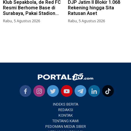
Klub Sepakbola, de Red FC
DJP Jatim II Blokir 1.068
Resmi Berhome Base di
Rekening hingga Sita
Surabaya, Pakai Stadion
Ratusan Aset
Tambaksari
Rabu, 5 Agustus 2026
Rabu, 5 Agustus 2026
INDEKS BERITA
REDAKSI
KONTAK
TENTANG KAMI
PEDOMAN MEDIA SIBER