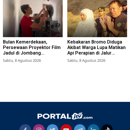
Bulan Kemerdekaan,
Kebakaran Bromo Diduga
Persewaan Proyektor Film
Akibat Warga Lupa Matikan
Jadul di Jombang
Api Perapian di Jalur
Meningkat
Tradisional
Sabtu, 8 Agustus 2026
Sabtu, 8 Agustus 2026