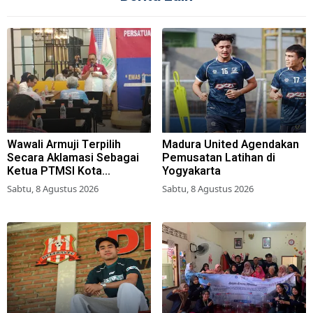
Wawali Armuji Terpilih
Madura United Agendakan
Secara Aklamasi Sebagai
Pemusatan Latihan di
Ketua PTMSI Kota
Yogyakarta
Surabaya
Sabtu, 8 Agustus 2026
Sabtu, 8 Agustus 2026