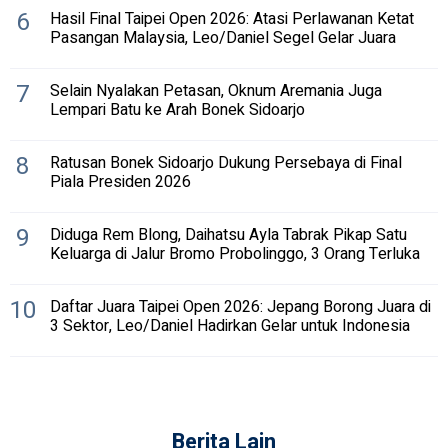
6
Hasil Final Taipei Open 2026: Atasi Perlawanan Ketat
Pasangan Malaysia, Leo/Daniel Segel Gelar Juara
7
Selain Nyalakan Petasan, Oknum Aremania Juga
Lempari Batu ke Arah Bonek Sidoarjo
8
Ratusan Bonek Sidoarjo Dukung Persebaya di Final
Piala Presiden 2026
9
Diduga Rem Blong, Daihatsu Ayla Tabrak Pikap Satu
Keluarga di Jalur Bromo Probolinggo, 3 Orang Terluka
10
Daftar Juara Taipei Open 2026: Jepang Borong Juara di
3 Sektor, Leo/Daniel Hadirkan Gelar untuk Indonesia
Berita Lain