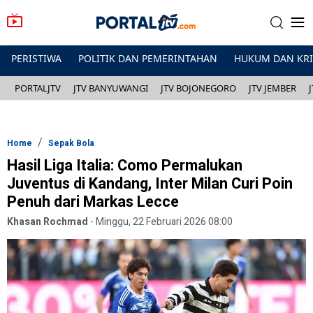
PERISTIWA
POLITIK DAN PEMERINTAHAN
HUKUM DAN KR
PORTALJTV
JTV BANYUWANGI
JTV BOJONEGORO
JTV JEMBER
Home
Sepak Bola
Hasil Liga Italia: Como Permalukan
Juventus di Kandang, Inter Milan Curi Poin
Penuh dari Markas Lecce
Khasan Rochmad
-
Minggu, 22 Februari 2026 08:00