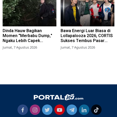
Dinda Hauw Bagikan
Bawa Energi Luar Biasa di
Momen "Merbabu Dump,"
Lollapalooza 2026, CORTIS
Ngaku Lebih Capek
Sukses Tembus Pasar
Dibanding Gunung Sumbing
Musik Global
Jumat, 7 Agustus 2026
Jumat, 7 Agustus 2026