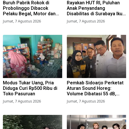
Buruh Pabrik Rokok di
Rayakan HUT RI, Puluhan
Probolinggo Dibacok
Anak Penyandang
Pelaku Begal, Motor dan
Disabilitas di Surabaya Ikuti
Tas Amblas
Beragam Lomba
Jumat, 7 Agustus 2026
Jumat, 7 Agustus 2026
Modus Tukar Uang, Pria
Pemkab Sidoarjo Perketat
Diduga Curi Rp500 Ribu di
Aturan Sound Horeg:
Toko Pasuruan
Volume Dibatasi 55 dB,
Wajib Kantongi Izin
Jumat, 7 Agustus 2026
Jumat, 7 Agustus 2026