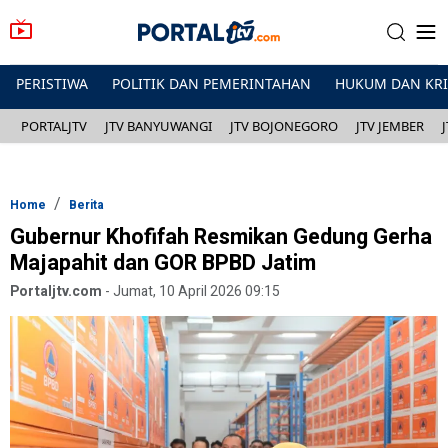
PERISTIWA
POLITIK DAN PEMERINTAHAN
HUKUM DAN KR
PORTALJTV
JTV BANYUWANGI
JTV BOJONEGORO
JTV JEMBER
Home
Berita
Gubernur Khofifah Resmikan Gedung Gerha
Majapahit dan GOR BPBD Jatim
Portaljtv.com
-
Jumat, 10 April 2026 09:15