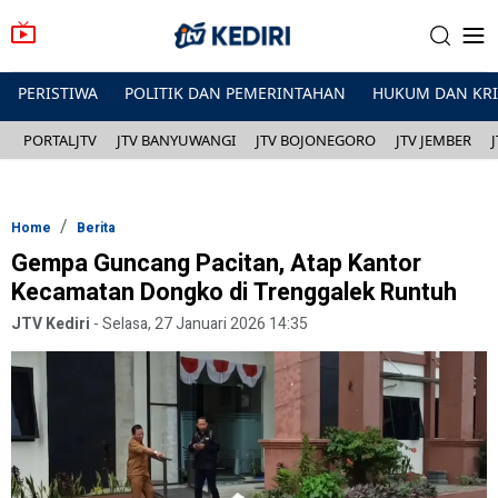
PERISTIWA
POLITIK DAN PEMERINTAHAN
HUKUM DAN KR
PORTALJTV
JTV BANYUWANGI
JTV BOJONEGORO
JTV JEMBER
Home
Berita
Gempa Guncang Pacitan, Atap Kantor
Kecamatan Dongko di Trenggalek Runtuh
JTV Kediri
-
Selasa, 27 Januari 2026 14:35