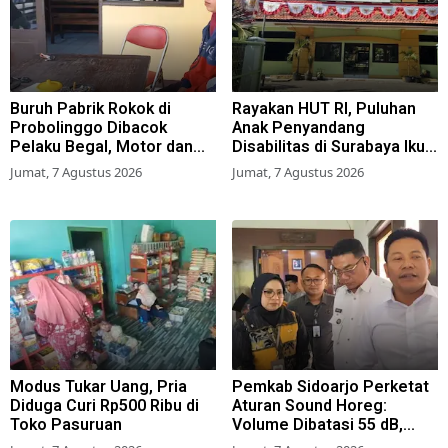
Buruh Pabrik Rokok di
Rayakan HUT RI, Puluhan
Probolinggo Dibacok
Anak Penyandang
Pelaku Begal, Motor dan
Disabilitas di Surabaya Ikuti
Tas Amblas
Beragam Lomba
Jumat, 7 Agustus 2026
Jumat, 7 Agustus 2026
Modus Tukar Uang, Pria
Pemkab Sidoarjo Perketat
Diduga Curi Rp500 Ribu di
Aturan Sound Horeg:
Toko Pasuruan
Volume Dibatasi 55 dB,
Wajib Kantongi Izin