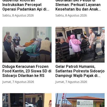
Gubernur Khofifah
Gebrakan BRI Peduli di
Instruksikan Percepat
Sleman: Perkuat Layanan
Operasi Padamkan Api di
Kesehatan Ibu dan Anak
Wisata Bromo
Lewat Program Desa
Sabtu, 8 Agustus 2026
Sabtu, 8 Agustus 2026
Brilian 1000 HPK
Diduga Keracunan Frozen
Gelar Patroli Humanis,
Food Kantin, 23 Siswa SD di
Satlantas Polresta Sidoarjo
Sidoarjo Dilarikan ke RS
Dampingi Wajib Pajak di
Samsat
Jumat, 7 Agustus 2026
Jumat, 7 Agustus 2026