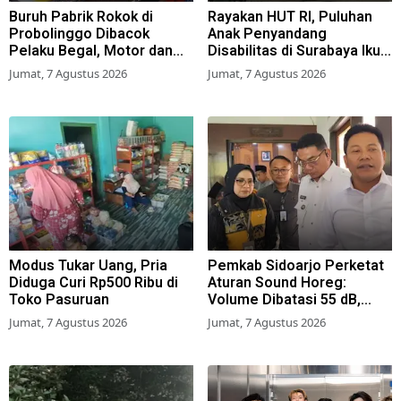
Buruh Pabrik Rokok di
Rayakan HUT RI, Puluhan
Probolinggo Dibacok
Anak Penyandang
Pelaku Begal, Motor dan
Disabilitas di Surabaya Ikuti
Tas Amblas
Beragam Lomba
Jumat, 7 Agustus 2026
Jumat, 7 Agustus 2026
Modus Tukar Uang, Pria
Pemkab Sidoarjo Perketat
Diduga Curi Rp500 Ribu di
Aturan Sound Horeg:
Toko Pasuruan
Volume Dibatasi 55 dB,
Wajib Kantongi Izin
Jumat, 7 Agustus 2026
Jumat, 7 Agustus 2026