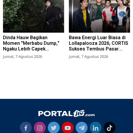
Dinda Hauw Bagikan
Bawa Energi Luar Biasa di
Momen "Merbabu Dump,"
Lollapalooza 2026, CORTIS
Ngaku Lebih Capek
Sukses Tembus Pasar
Dibanding Gunung Sumbing
Musik Global
Jumat, 7 Agustus 2026
Jumat, 7 Agustus 2026