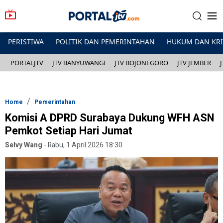
PERISTIWA
POLITIK DAN PEMERINTAHAN
HUKUM DAN KR
PORTALJTV
JTV BANYUWANGI
JTV BOJONEGORO
JTV JEMBER
Home
Pemerintahan
Komisi A DPRD Surabaya Dukung WFH ASN
Pemkot Setiap Hari Jumat
Selvy Wang
-
Rabu, 1 April 2026 18:30