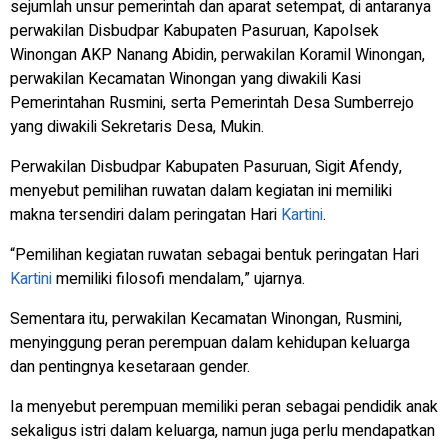
sejumlah unsur pemerintah dan aparat setempat, di antaranya
perwakilan Disbudpar Kabupaten Pasuruan, Kapolsek
Winongan AKP Nanang Abidin, perwakilan Koramil Winongan,
perwakilan Kecamatan Winongan yang diwakili Kasi
Pemerintahan Rusmini, serta Pemerintah Desa Sumberrejo
yang diwakili Sekretaris Desa, Mukin.
Perwakilan Disbudpar Kabupaten Pasuruan, Sigit Afendy,
menyebut pemilihan ruwatan dalam kegiatan ini memiliki
makna tersendiri dalam peringatan Hari
Kartini
.
“Pemilihan kegiatan ruwatan sebagai bentuk peringatan Hari
Kartini
memiliki filosofi mendalam,” ujarnya.
Sementara itu, perwakilan Kecamatan Winongan, Rusmini,
menyinggung peran perempuan dalam kehidupan keluarga
dan pentingnya kesetaraan gender.
Ia menyebut perempuan memiliki peran sebagai pendidik anak
sekaligus istri dalam keluarga, namun juga perlu mendapatkan