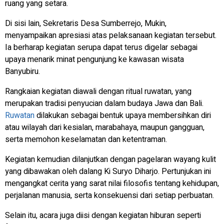
ruang yang setara.
Di sisi lain, Sekretaris Desa Sumberrejo, Mukin,
menyampaikan apresiasi atas pelaksanaan kegiatan tersebut.
Ia berharap kegiatan serupa dapat terus digelar sebagai
upaya menarik minat pengunjung ke kawasan wisata
Banyubiru.
Rangkaian kegiatan diawali dengan ritual ruwatan, yang
merupakan tradisi penyucian dalam budaya Jawa dan Bali.
Ruwatan
dilakukan sebagai bentuk upaya membersihkan diri
atau wilayah dari kesialan, marabahaya, maupun gangguan,
serta memohon keselamatan dan ketentraman.
Kegiatan kemudian dilanjutkan dengan pagelaran wayang kulit
yang dibawakan oleh dalang Ki Suryo Diharjo. Pertunjukan ini
mengangkat cerita yang sarat nilai filosofis tentang kehidupan,
perjalanan manusia, serta konsekuensi dari setiap perbuatan.
Selain itu, acara juga diisi dengan kegiatan hiburan seperti