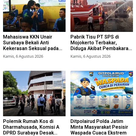
Mahasiswa KKN Unair
Pabrik Tisu PT SPS di
Surabaya Bekali Anti
Mojokerto Terbakar,
Kekerasan Seksual pada
Diduga Akibat Pembakaran
Siswa SMK
Lahan Tebu
Kamis, 6 Agustus 2026
Kamis, 6 Agustus 2026
Polemik Rumah Kos di
Ditpolairud Polda Jatim
Dharmahusada, Komisi A
Minta Masyarakat Pesisir
DPRD Surabaya Desak
Waspada Cuaca Ekstrem