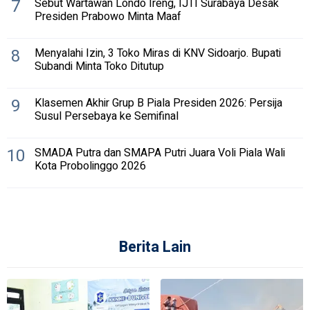
7
Sebut Wartawan Londo Ireng, IJTI Surabaya Desak
Presiden Prabowo Minta Maaf
8
Menyalahi Izin, 3 Toko Miras di KNV Sidoarjo. Bupati
Subandi Minta Toko Ditutup
9
Klasemen Akhir Grup B Piala Presiden 2026: Persija
Susul Persebaya ke Semifinal
10
SMADA Putra dan SMAPA Putri Juara Voli Piala Wali
Kota Probolinggo 2026
Berita Lain