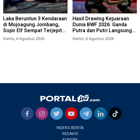
Laka Beruntun 3 Kendaraan
Hasil Drawing Kejuaraan
di Mojoagung Jombang,
Dunia BWF 2026: Ganda
Sopir Elf Sempat Terjepit
Putra dan Putri Langsung
Kemudi
Lolos Babak Kedua, 6 Wakil
Kamis, 6 Agustus 2026
Kamis, 6 Agustus 2026
Bertarung dari Awal
INDEKS BERITA
REDAKSI
KONTAK