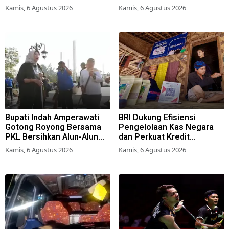
Pemkot Terbitkan Perwali
Kamis, 6 Agustus 2026
Kamis, 6 Agustus 2026
Perda Hunian Layak
Bupati Indah Amperawati
BRI Dukung Efisiensi
Gotong Royong Bersama
Pengelolaan Kas Negara
PKL Bersihkan Alun-Alun
dan Perkuat Kredit
Lumajang
Berkualitas demi Dongkrak
Kamis, 6 Agustus 2026
Kamis, 6 Agustus 2026
Sektor Riil