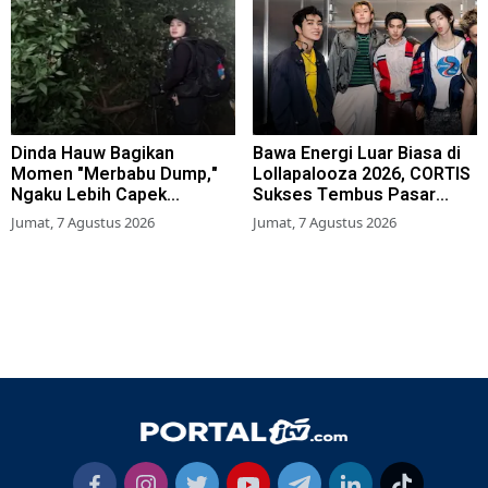
Dinda Hauw Bagikan
Bawa Energi Luar Biasa di
Momen "Merbabu Dump,"
Lollapalooza 2026, CORTIS
Ngaku Lebih Capek
Sukses Tembus Pasar
Dibanding Gunung Sumbing
Musik Global
Jumat, 7 Agustus 2026
Jumat, 7 Agustus 2026