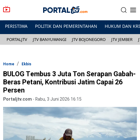
PERISTIWA
POLITIK DAN PEMERINTAHAN
HUKUM DAN KR
PORTALJTV
JTV BANYUWANGI
JTV BOJONEGORO
JTV JEMBER
Home
Ekbis
BULOG Tembus 3 Juta Ton Serapan Gabah-
Beras Petani, Kontribusi Jatim Capai 26
Persen
Portaljtv.com
-
Rabu, 3 Juni 2026 16:15