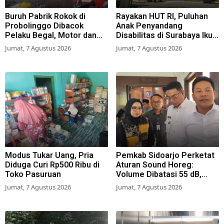
Buruh Pabrik Rokok di
Rayakan HUT RI, Puluhan
Probolinggo Dibacok
Anak Penyandang
Pelaku Begal, Motor dan
Disabilitas di Surabaya Ikuti
Tas Amblas
Beragam Lomba
Jumat, 7 Agustus 2026
Jumat, 7 Agustus 2026
Modus Tukar Uang, Pria
Pemkab Sidoarjo Perketat
Diduga Curi Rp500 Ribu di
Aturan Sound Horeg:
Toko Pasuruan
Volume Dibatasi 55 dB,
Wajib Kantongi Izin
Jumat, 7 Agustus 2026
Jumat, 7 Agustus 2026