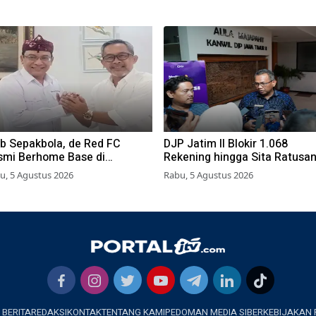
ub Sepakbola, de Red FC
DJP Jatim II Blokir 1.068
smi Berhome Base di
Rekening hingga Sita Ratusa
rabaya, Pakai Stadion
Aset
u, 5 Agustus 2026
Rabu, 5 Agustus 2026
mbaksari
 BERITA
REDAKSI
KONTAK
TENTANG KAMI
PEDOMAN MEDIA SIBER
KEBIJAKAN 