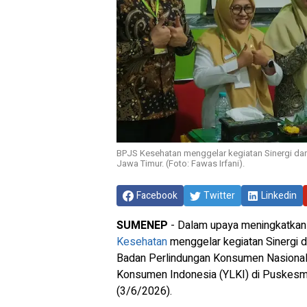
BPJS Kesehatan menggelar kegiatan Sinergi da
Jawa Timur. (Foto: Fawas Irfani).
Facebook
Twitter
Linkedin
SUMENEP
-
Dalam upaya meningkatkan 
Kesehatan
menggelar kegiatan Sinergi
Badan Perlindungan Konsumen Nasional
Konsumen Indonesia (YLKI) di Puskesm
(3/6/2026).