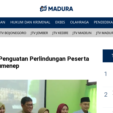
HAN
HUKUM DAN KRIMINAL
EKBIS
OLAHRAGA
PENDIDIK
JTV BOJONEGORO
JTV JEMBER
JTV KEDIRI
JTV MADIUN
JTV MADU
Penguatan Perlindungan Peserta
Sumenep
1
2