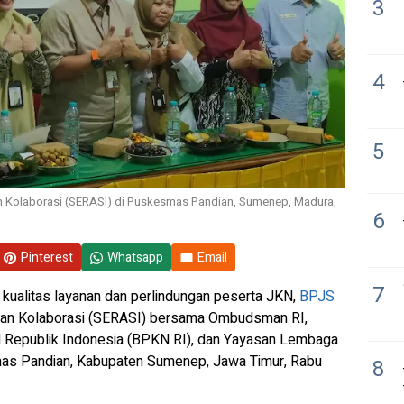
3
4
5
n Kolaborasi (SERASI) di Puskesmas Pandian, Sumenep, Madura,
6
Pinterest
Whatsapp
Email
7
kualitas layanan dan perlindungan peserta JKN,
BPJS
 dan Kolaborasi (SERASI) bersama Ombudsman RI,
 Republik Indonesia (BPKN RI), dan Yayasan Lembaga
as Pandian, Kabupaten Sumenep, Jawa Timur, Rabu
8