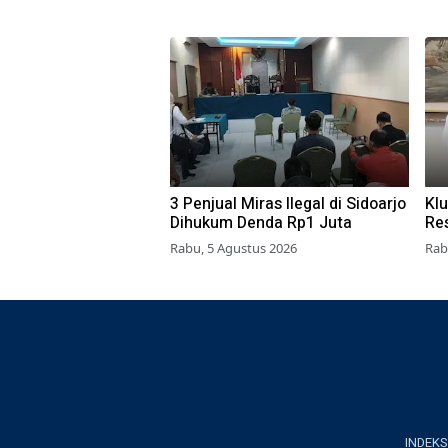
3 Penjual Miras Ilegal di Sidoarjo
Kl
Dihukum Denda Rp1 Juta
Re
Su
Rabu, 5 Agustus 2026
Rab
Ta
INDEKS