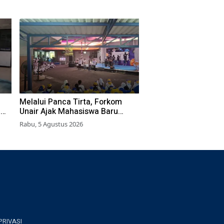
Melalui Panca Tirta, Forkom
n
Unair Ajak Mahasiswa Baru
Kenalkan 47 UKM (Unit Kegiatan
Rabu, 5 Agustus 2026
Mahasiswa)
PRIVASI