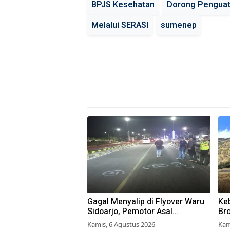
BPJS Kesehatan
Dorong Pengua
Melalui SERASI
sumenep
Gagal Menyalip di Flyover Waru
Ke
Sidoarjo, Pemotor Asal
Br
Probolinggo Tewas Tertabrak
Kamis, 6 Agustus 2026
Kam