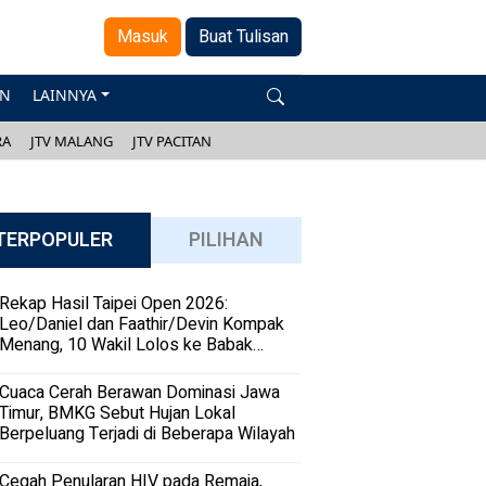
Masuk
Buat Tulisan
AN
LAINNYA
RA
JTV MALANG
JTV PACITAN
TERPOPULER
PILIHAN
Rekap Hasil Taipei Open 2026:
Leo/Daniel dan Faathir/Devin Kompak
Menang, 10 Wakil Lolos ke Babak
Kedua
Cuaca Cerah Berawan Dominasi Jawa
Timur, BMKG Sebut Hujan Lokal
Berpeluang Terjadi di Beberapa Wilayah
Cegah Penularan HIV pada Remaja,