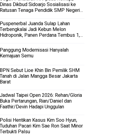
Dinas Dikbud Sidoarjo Sosialisasi ke
Ratusan Tenaga Pendidik SMP Negeri
dan Swasta di Sidoarjo
Puspenerbal Juanda Sulap Lahan
Terbengkalai Jadi Kebun Melon
Hidroponik, Panen Perdana Tembus 1,5
Ton
Panggung Modernisasi Hanyalah
Kemajuan Semu
BPN Sebut Lioe Khin Bin Pemilik SHM
Tanah di Jalan Mangga Besar Jakarta
Barat
Jadwal Taipei Open 2026: Rehan/Gloria
Buka Pertarungan, Rian/Daniel dan
Faathir/Devin Hadapi Unggulan
Polisi Hentikan Kasus Kim Soo Hyun,
Tuduhan Pacari Kim Sae Ron Saat Minor
Terbukti Palsu