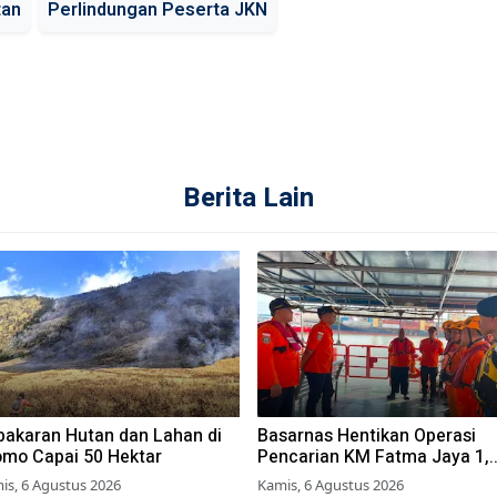
tan
Perlindungan Peserta JKN
Berita Lain
bakaran Hutan dan Lahan di
Basarnas Hentikan Operasi
omo Capai 50 Hektar
Pencarian KM Fatma Jaya 1,
Lima ABK Masih Hilang
is, 6 Agustus 2026
Kamis, 6 Agustus 2026