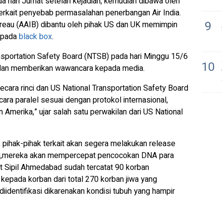
a hari Jumat setelah kejadian, kemudian dibawa oleh
erkait penyebab permasalahan penerbangan Air India.
9
 Bureau (AAIB) dibantu oleh pihak US dan UK memimpin
a pada
black box
.
ansportation Safety Board (NTSB) pada hari Minggu 15/6
10
 dan memberikan wawancara kepada media.
cara rinci dan US National Transportation Safety Board
ra paralel sesuai dengan protokol internasional,
Amerika,” ujar salah satu perwakilan dari US National
, pihak-pihak terkait akan segera melakukan release
in itu,mereka akan mempercepat pencocokan DNA para
kit Sipil Ahmedabad sudah tercatat 90 korban
 kepada korban dari total 270 korban jiwa yang
 diidentifikasi dikarenakan kondisi tubuh yang hampir