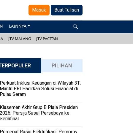
Masuk
Buat Tulisan
AN
LAINNYA
RA
JTV MALANG
JTV PACITAN
TERPOPULER
PILIHAN
Perkuat Inklusi Keuangan di Wilayah 3T,
Mantri BRI Hadirkan Solusi Finansial di
Pulau Seram
Klasemen Akhir Grup B Piala Presiden
2026: Persija Susul Persebaya ke
Semifinal
Percepat Rasio Elektrifikasi, Pemprov