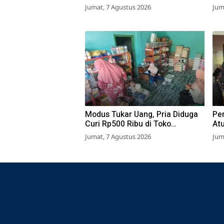
Dilarikan ke RS
Waj
Jumat, 7 Agustus 2026
Jum
Modus Tukar Uang, Pria Diduga
Pe
Curi Rp500 Ribu di Toko
At
Pasuruan
Dib
Jumat, 7 Agustus 2026
Jum
Izi