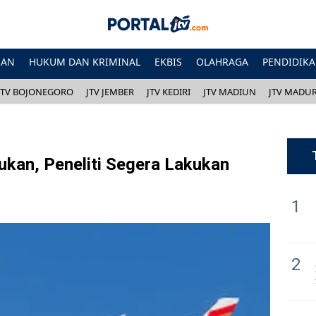
HAN
HUKUM DAN KRIMINAL
EKBIS
OLAHRAGA
PENDIDIK
JTV BOJONEGORO
JTV JEMBER
JTV KEDIRI
JTV MADIUN
JTV MADU
mukan, Peneliti Segera Lakukan
1
2