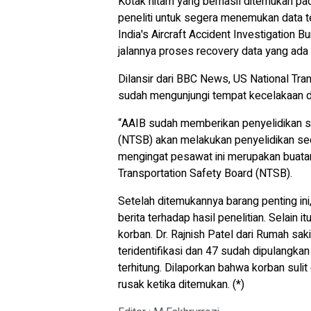
Kotak hitam yang berhasil ditemukan pad
peneliti untuk segera menemukan data t
India's Aircraft Accident Investigation
jalannya proses recovery data yang ad
Dilansir dari BBC News, US National Tr
sudah mengunjungi tempat kecelakaan
“AAIB sudah memberikan penyelidikan se
(NTSB) akan melakukan penyelidikan seca
mengingat pesawat ini merupakan buatan 
Transportation Safety Board (NTSB).
Setelah ditemukannya barang penting ini
berita terhadap hasil penelitian. Sela
korban. Dr. Rajnish Patel dari Rumah sa
teridentifikasi dan 47 sudah dipulangkan
terhitung. Dilaporkan bahwa korban sulit
rusak ketika ditemukan. (*)