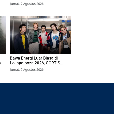
Surabaya Ikuti Beragam Lomba
Jumat, 7 Agustus 2026
Bawa Energi Luar Biasa di
h
Lollapalooza 2026, CORTIS
Sukses Tembus Pasar Musik
Jumat, 7 Agustus 2026
Global