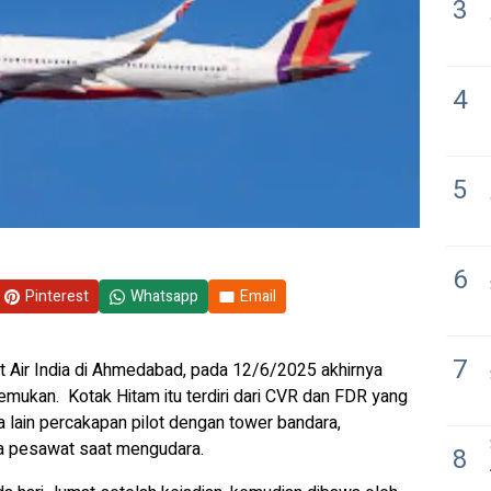
3
4
5
6
Pinterest
Whatsapp
Email
7
t Air India di Ahmedabad, pada 12/6/2025 akhirnya
mukan. Kotak Hitam itu terdiri dari CVR dan FDR yang
a lain percakapan pilot dengan tower bandara,
ma pesawat saat mengudara.
8