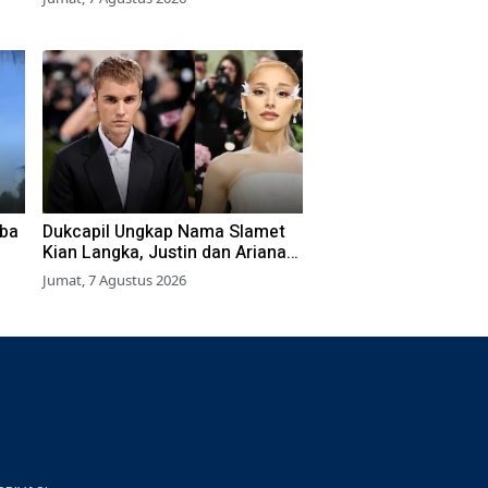
Izin
oba
Dukcapil Ungkap Nama Slamet
Kian Langka, Justin dan Ariana
Makin Populer
Jumat, 7 Agustus 2026