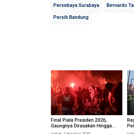
Persebaya Surabaya
Bernardo Ta
Persib Bandung
Final Piala Presiden 2026,
Ra
Gaungnya Dirasakan Hingga
Pen
Sidoarjo, Ratusan Suporter
Su
Jumat, 7 Agustus 2026
Jum