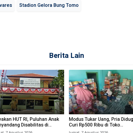
vares
Stadion Gelora Bung Tomo
Berita Lain
yakan HUT RI, Puluhan Anak
Modus Tukar Uang, Pria Didu
yandang Disabilitas di
Curi Rp500 Ribu di Toko
rabaya Ikuti Beragam Lomba
Pasuruan
at, 7 Agustus 2026
Jumat, 7 Agustus 2026