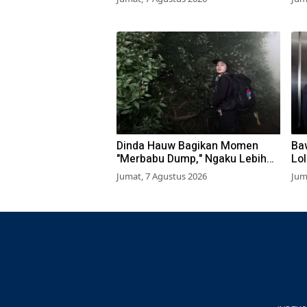
Nobar Gratis
Dinda Hauw Bagikan Momen
Baw
"Merbabu Dump," Ngaku Lebih
Lo
Capek Dibanding Gunung
Su
Jumat, 7 Agustus 2026
Jum
Sumbing
Glo