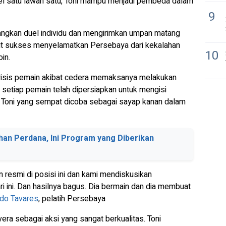
el satu lawan satu, Toni mampu menjadi pembeda dalam
9
angkan duel individu dan mengirimkan umpan matang
t sukses menyelamatkan Persebaya dari kekalahan
10
in.
isis pemain akibat cedera memaksanya melakukan
 setiap pemain telah dipersiapkan untuk mengisi
uk Toni yang sempat dicoba sebagai sayap kanan dalam
han Perdana, Ini Program yang Diberikan
an resmi di posisi ini dan kami mendiskusikan
i ini. Dan hasilnya bagus. Dia bermain dan dia membuat
do Tavares
, pelatih Persebaya
ra sebagai aksi yang sangat berkualitas. Toni