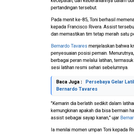
kecepatan, dan keberaniannya dalam du
pertandingan tersebut.
Pada menit ke-85, Toni berhasil memen
kepada Francisco Rivera.
Assist
tersebu
dan memastikan tim tetap meraih satu po
Bernardo Tavares
menjelaskan bahwa kr
penyesuaian posisi pemain. Menurutnya,
berbagai peran melalui latihan, termas
sesi latihan resmi sehari sebelumnya.
Baca Juga :
Persebaya Gelar Lati
Bernardo Tavares
"Kemarin dia berlatih sedikit dalam latih
kemungkinan apakah dia bisa bermain har
assist
sebagai sayap kanan," ujar
Bernar
Ia menilai momen umpan Toni kepada Rive