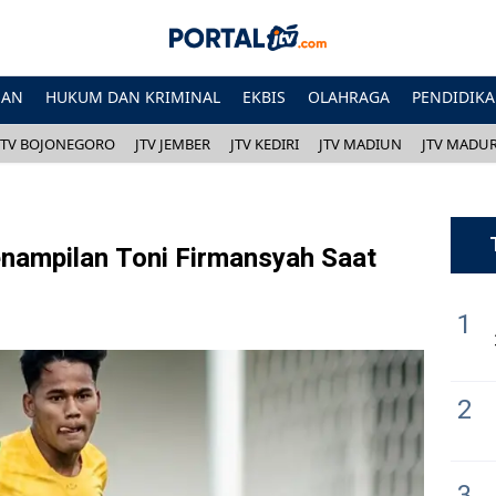
HAN
HUKUM DAN KRIMINAL
EKBIS
OLAHRAGA
PENDIDIK
JTV BOJONEGORO
JTV JEMBER
JTV KEDIRI
JTV MADIUN
JTV MADU
enampilan Toni Firmansyah Saat
1
2
3