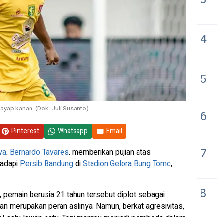
4
5
ayap kanan. (Dok: Juli Susanto)
6
Pinterest
Whatsapp
Email
7
ya
,
Bernardo Tavares
, memberikan pujian atas
hadapi
Persib Bandung
di
Stadion Gelora Bung Tomo
,
8
pemain berusia 21 tahun tersebut diplot sebagai
an merupakan peran aslinya. Namun, berkat agresivitas,