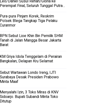
Leo/Daniel Susul Rehan/Gloria ke
Perempat Final, Seluruh Tunggal Putra
Terhenti
Pura-pura Pinjam Korek, Reskrim
Polsek Blega Tangkap Tiga Pelaku
Curanmor
BPN Sebut Lioe Khin Bin Pemilik SHM
Tanah di Jalan Mangga Besar Jakarta
Barat
KM Griya Idola Tenggelam di Perairan
Bangkalan, Delapan Kru Selamat
Sebut Wartawan Londo Ireng, IJTI
Surabaya Desak Presiden Prabowo
Minta Maaf
Menyalahi Izin, 3 Toko Miras di KNV
Sidoarjo. Bupati Subandi Minta Toko
Ditutup