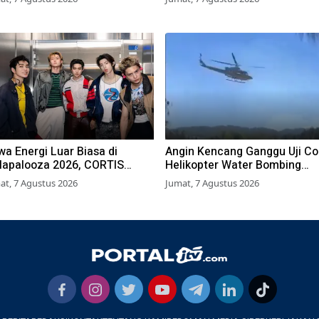
a Energi Luar Biasa di
Angin Kencang Ganggu Uji C
llapalooza 2026, CORTIS
Helikopter Water Bombing
kses Tembus Pasar Musik
Padamkan Kebakaran Bromo
at, 7 Agustus 2026
Jumat, 7 Agustus 2026
bal