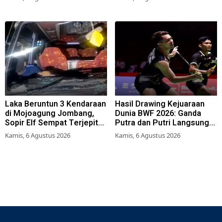
Sektor Riil
Laka Beruntun 3 Kendaraan
Hasil Drawing Kejuaraan
di Mojoagung Jombang,
Dunia BWF 2026: Ganda
Sopir Elf Sempat Terjepit
Putra dan Putri Langsung
Kemudi
Lolos Babak Kedua, 6 Wakil
Kamis, 6 Agustus 2026
Kamis, 6 Agustus 2026
Bertarung dari Awal