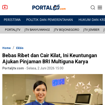
PERISTIWA
POLITIK DAN PEMERINTAHAN
HUKUM DAN KR
PORTALJTV
JTV BANYUWANGI
JTV BOJONEGORO
JTV JEMBER
Home
Ekbis
Bebas Ribet dan Cair Kilat, Ini Keuntungan
Ajukan Pinjaman BRI Multiguna Karya
Portaljtv.com
-
Selasa, 2 Juni 2026 15:00