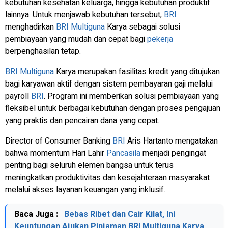
kebutuhan kesehatan keluarga, hingga kebutuhan produktif
lainnya. Untuk menjawab kebutuhan tersebut,
BRI
menghadirkan
BRI
Multiguna
Karya sebagai solusi
pembiayaan yang mudah dan cepat bagi
pekerja
berpenghasilan tetap.
BRI
Multiguna
Karya merupakan fasilitas kredit yang ditujukan
bagi karyawan aktif dengan sistem pembayaran gaji melalui
payroll
BRI
. Program ini memberikan solusi pembiayaan yang
fleksibel untuk berbagai kebutuhan dengan proses pengajuan
yang praktis dan pencairan dana yang cepat.
Director of Consumer Banking
BRI
Aris Hartanto mengatakan
bahwa momentum Hari Lahir
Pancasila
menjadi pengingat
penting bagi seluruh elemen bangsa untuk terus
meningkatkan produktivitas dan kesejahteraan masyarakat
melalui akses layanan keuangan yang inklusif.
Baca Juga :
Bebas Ribet dan Cair Kilat, Ini
Keuntungan Ajukan Pinjaman BRI Multiguna Karya