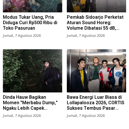
Modus Tukar Uang, Pria
Pemkab Sidoarjo Perketat
Diduga Curi Rp500 Ribu di
Aturan Sound Horeg:
Toko Pasuruan
Volume Dibatasi 55 dB,
Wajib Kantongi Izin
Jumat, 7 Agustus 2026
Jumat, 7 Agustus 2026
Dinda Hauw Bagikan
Bawa Energi Luar Biasa di
Momen "Merbabu Dump,"
Lollapalooza 2026, CORTIS
Ngaku Lebih Capek
Sukses Tembus Pasar
Dibanding Gunung Sumbing
Musik Global
Jumat, 7 Agustus 2026
Jumat, 7 Agustus 2026