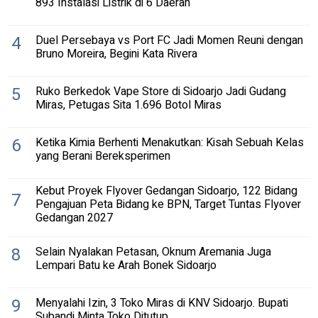
893 Instalasi Listrik di 6 Daerah
4
Duel Persebaya vs Port FC Jadi Momen Reuni dengan
Bruno Moreira, Begini Kata Rivera
5
Ruko Berkedok Vape Store di Sidoarjo Jadi Gudang
Miras, Petugas Sita 1.696 Botol Miras
6
Ketika Kimia Berhenti Menakutkan: Kisah Sebuah Kelas
yang Berani Bereksperimen
Kebut Proyek Flyover Gedangan Sidoarjo, 122 Bidang
7
Pengajuan Peta Bidang ke BPN, Target Tuntas Flyover
Gedangan 2027
8
Selain Nyalakan Petasan, Oknum Aremania Juga
Lempari Batu ke Arah Bonek Sidoarjo
9
Menyalahi Izin, 3 Toko Miras di KNV Sidoarjo. Bupati
Subandi Minta Toko Ditutup