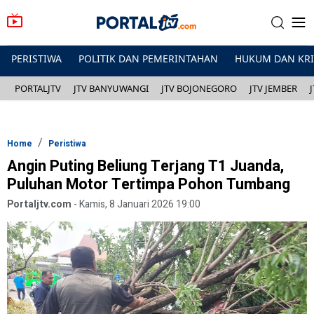
PERISTIWA
POLITIK DAN PEMERINTAHAN
HUKUM DAN KR
PORTALJTV
JTV BANYUWANGI
JTV BOJONEGORO
JTV JEMBER
Home
Peristiwa
Angin Puting Beliung Terjang T1 Juanda,
Puluhan Motor Tertimpa Pohon Tumbang
Portaljtv.com
-
Kamis, 8 Januari 2026 19:00