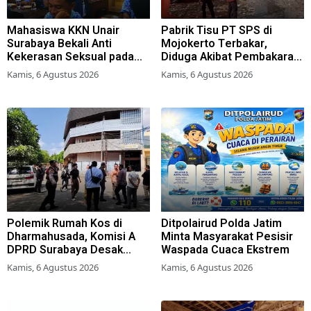
Mahasiswa KKN Unair
Pabrik Tisu PT SPS di
Surabaya Bekali Anti
Mojokerto Terbakar,
Kekerasan Seksual pada
Diduga Akibat Pembakaran
Siswa SMK
Lahan Tebu
Kamis, 6 Agustus 2026
Kamis, 6 Agustus 2026
Polemik Rumah Kos di
Ditpolairud Polda Jatim
Dharmahusada, Komisi A
Minta Masyarakat Pesisir
DPRD Surabaya Desak
Waspada Cuaca Ekstrem
Pemkot Terbitkan Perwali
Kamis, 6 Agustus 2026
Kamis, 6 Agustus 2026
Perda Hunian Layak