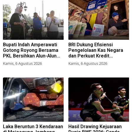
Bupati Indah Amperawati
BRI Dukung Efisiensi
Gotong Royong Bersama
Pengelolaan Kas Negara
PKL Bersihkan Alun-Alun
dan Perkuat Kredit
Lumajang
Berkualitas demi Dongkrak
Kamis, 6 Agustus 2026
Kamis, 6 Agustus 2026
Sektor Riil
Laka Beruntun 3 Kendaraan
Hasil Drawing Kejuaraan