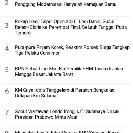
2
Panggung Modernisasi Hanyalah Kemajuan Semu
Rekap Hasil Taipei Open 2026: Leo/Daniel Susul
3
Rehan/Gloria ke Perempat Final, Seluruh Tunggal Putra
Terhenti
4
Pura-pura Pinjam Korek, Reskrim Polsek Blega Tangkap
Tiga Pelaku Curanmor
5
BPN Sebut Lioe Khin Bin Pemilik SHM Tanah di Jalan
Mangga Besar Jakarta Barat
6
KM Griya Idola Tenggelam di Perairan Bangkalan,
Delapan Kru Selamat
7
Sebut Wartawan Londo Ireng, IJTI Surabaya Desak
Presiden Prabowo Minta Maaf
Menyalahi Izin, 3 Toko Miras di KNV Sidoarjo. Bupati