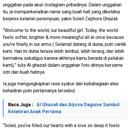
unggahan pada akun Instagram pribadinya. Dalam unggahan
itu, ia memperkenalkan nama sang buah hati yang diketahui
berjenis kelamin perempuan, yakni Soleil Zephora Ghazali.
“
Welcome to the world, our beautiful girl. Today, the world
feels softer, brighter & more meaningful all at once because
you're finally in our arms
( Selamat datang di dunia, putri cantik
kami. Hari ini dunia terasa lebih lembut, lebih terang, dan lebih
bermakna sekaligus karena akhirnya kamu berada di pelukan
kami),” tulis Al ghazali dalam unggahan foto dirinya bersama
istri dan buah hatinya.
Ia juga mengungkapkan rasa syukur dan kebahagiaan atas
kehadiran putri pertamanya tersebut.
Baca Juga :
Al Ghazali dan Alyssa Daguise Sambut
Kelahiran Anak Pertama
“
Soleil, you've filled our hearts with a love so deep it feels