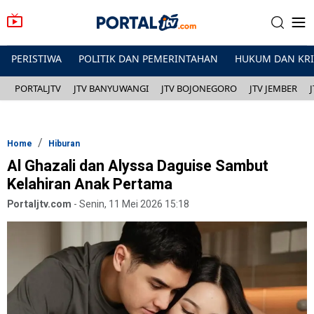
PERISTIWA
POLITIK DAN PEMERINTAHAN
HUKUM DAN KR
PORTALJTV
JTV BANYUWANGI
JTV BOJONEGORO
JTV JEMBER
Home
Hiburan
Al Ghazali dan Alyssa Daguise Sambut
Kelahiran Anak Pertama
Portaljtv.com
-
Senin, 11 Mei 2026 15:18