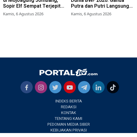
di Mojoagung Jombang,
Dunia BWF 2026: Ganda
Sopir Elf Sempat Terjepit
Putra dan Putri Langsung
Kemudi
Lolos Babak Kedua, 6 Wakil
Kamis, 6 Agustus 2026
Kamis, 6 Agustus 2026
Bertarung dari Awal
INDEKS BERITA
REDAKSI
KONTAK
TENTANG KAMI
PEDOMAN MEDIA SIBER
KEBIJAKAN PRIVASI