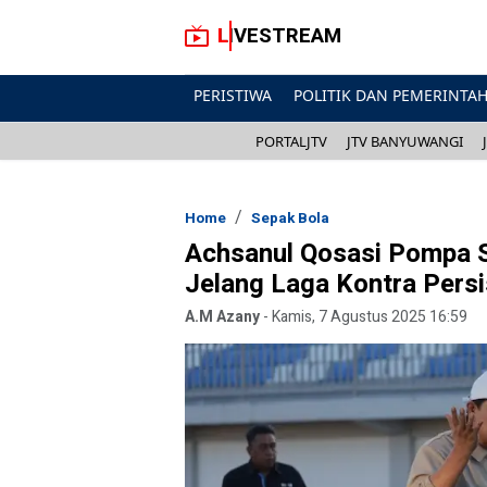
LIVESTREAM
PERISTIWA
POLITIK DAN PEMERINTA
PORTALJTV
JTV BANYUWANGI
Home
Sepak Bola
Achsanul Qosasi Pompa 
Jelang Laga Kontra Persi
A.M Azany
-
Kamis, 7 Agustus 2025 16:59