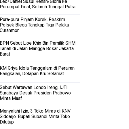
Leo/Daniel Susul Rehan/Gloria ke
Perempat Final, Seluruh Tunggal Putra
Terhenti
Pura-pura Pinjam Korek, Reskrim
Polsek Blega Tangkap Tiga Pelaku
Curanmor
BPN Sebut Lioe Khin Bin Pemilik SHM
Tanah di Jalan Mangga Besar Jakarta
Barat
KM Griya Idola Tenggelam di Perairan
Bangkalan, Delapan Kru Selamat
Sebut Wartawan Londo Ireng, IJTI
Surabaya Desak Presiden Prabowo
Minta Maaf
Menyalahi Izin, 3 Toko Miras di KNV
Sidoarjo. Bupati Subandi Minta Toko
Ditutup