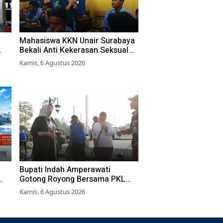
Mahasiswa KKN Unair Surabaya
Bekali Anti Kekerasan Seksual
ka
pada Siswa SMK
Kamis, 6 Agustus 2026
Bupati Indah Amperawati
Gotong Royong Bersama PKL
Bersihkan Alun-Alun Lumajang
Kamis, 6 Agustus 2026