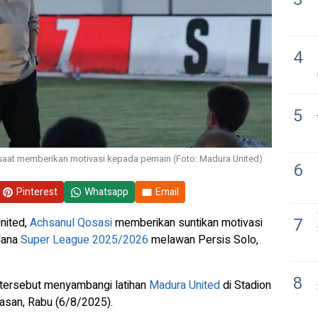
4
5
saat memberikan motivasi kepada pemain (Foto: Madura United)
6
Pinterest
Whatsapp
Email
7
nited,
Achsanul Qosasi
memberikan suntikan motivasi
dana
Super League 2025/2026
melawan Persis Solo,
8
tersebut menyambangi latihan
Madura United
di Stadion
asan, Rabu (6/8/2025).