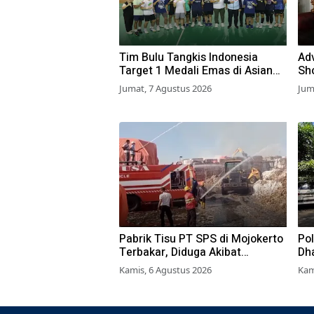
Tim Bulu Tangkis Indonesia
Adv
Target 1 Medali Emas di Asian
Sh
Games 2026
Jumat, 7 Agustus 2026
Jum
Pabrik Tisu PT SPS di Mojokerto
Po
Terbakar, Diduga Akibat
Dh
Pembakaran Lahan Tebu
Su
Kamis, 6 Agustus 2026
Kam
Ter
La