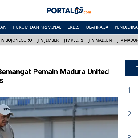
HAN
HUKUM DAN KRIMINAL
EKBIS
OLAHRAGA
PENDIDIK
JTV BOJONEGORO
JTV JEMBER
JTV KEDIRI
JTV MADIUN
JTV MADU
Semangat Pemain Madura United
s
1
2
3