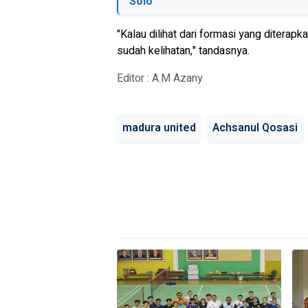
Solo
"Kalau dilihat dari formasi yang diterap
sudah kelihatan," tandasnya.
Editor : A.M Azany
madura united
Achsanul Qosasi