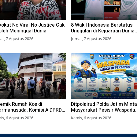
okat No Viral No Justice Cak
8 Wakil Indonesia Berstatus
oleh Meninggal Dunia
Unggulan di Kejuaraan Dunia
BWF 2026, Kans Juara Terbu
at, 7 Agustus 2026
Jumat, 7 Agustus 2026
Lebar
lemik Rumah Kos di
Ditpolairud Polda Jatim Minta
armahusada, Komisi A DPRD
Masyarakat Pesisir Waspada
rabaya Desak Pemkot
Cuaca Ekstrem
is, 6 Agustus 2026
Kamis, 6 Agustus 2026
bitkan Perwali Perda Hunian
yak