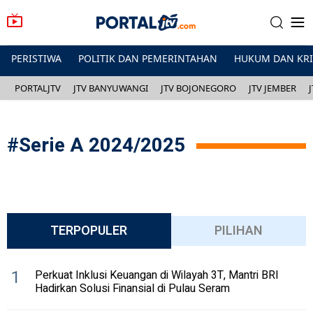
PERISTIWA
POLITIK DAN PEMERINTAHAN
HUKUM DAN KR
PORTALJTV
JTV BANYUWANGI
JTV BOJONEGORO
JTV JEMBER
#
Serie A 2024/2025
TERPOPULER
PILIHAN
1
Perkuat Inklusi Keuangan di Wilayah 3T, Mantri BRI
Hadirkan Solusi Finansial di Pulau Seram