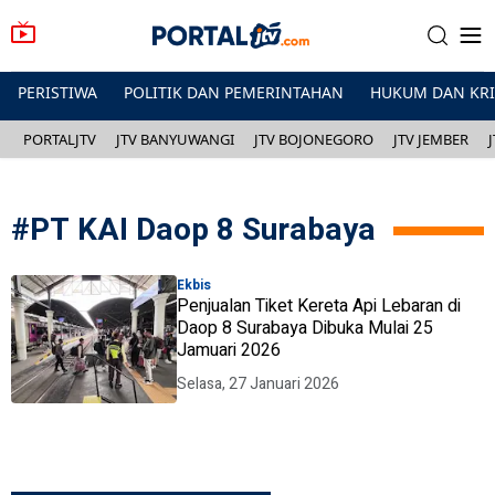
PERISTIWA
POLITIK DAN PEMERINTAHAN
HUKUM DAN KR
PORTALJTV
JTV BANYUWANGI
JTV BOJONEGORO
JTV JEMBER
#
PT KAI Daop 8 Surabaya
Ekbis
Penjualan Tiket Kereta Api Lebaran di
Daop 8 Surabaya Dibuka Mulai 25
Jamuari 2026
Selasa, 27 Januari 2026