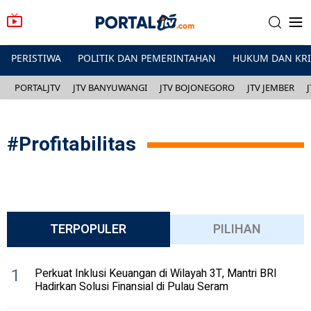
PERISTIWA
POLITIK DAN PEMERINTAHAN
HUKUM DAN KR
PORTALJTV
JTV BANYUWANGI
JTV BOJONEGORO
JTV JEMBER
#
Profitabilitas
TERPOPULER
PILIHAN
1
Perkuat Inklusi Keuangan di Wilayah 3T, Mantri BRI
Hadirkan Solusi Finansial di Pulau Seram