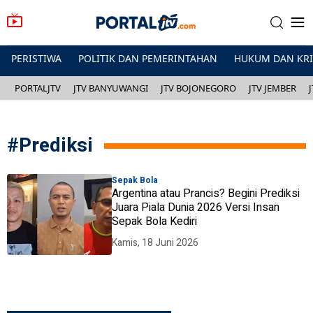
PERISTIWA
POLITIK DAN PEMERINTAHAN
HUKUM DAN KR
PORTALJTV
JTV BANYUWANGI
JTV BOJONEGORO
JTV JEMBER
#
Prediksi
Sepak Bola
Argentina atau Prancis? Begini Prediksi
Juara Piala Dunia 2026 Versi Insan
Sepak Bola Kediri
Kamis, 18 Juni 2026