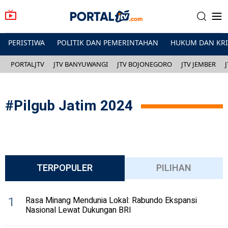
PERISTIWA
POLITIK DAN PEMERINTAHAN
HUKUM DAN KR
PORTALJTV
JTV BANYUWANGI
JTV BOJONEGORO
JTV JEMBER
#
Pilgub Jatim 2024
TERPOPULER
PILIHAN
1
Rasa Minang Mendunia Lokal: Rabundo Ekspansi
Nasional Lewat Dukungan BRI