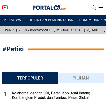
PERISTIWA
POLITIK DAN PEMERINTAHAN
HUKUM DAN KR
PORTALJTV
JTV BANYUWANGI
JTV BOJONEGORO
JTV JEMBER
#
Petisi
TERPOPULER
PILIHAN
1
Kolaborasi dengan BRI, Petani Kopi Asal Batang
Kembangkan Produk dan Tembus Pasar Global