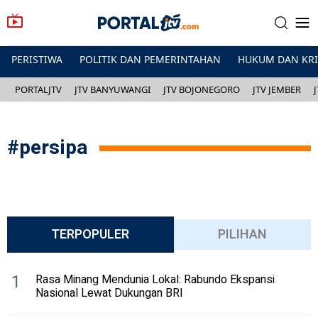
PERISTIWA
POLITIK DAN PEMERINTAHAN
HUKUM DAN KR
PORTALJTV
JTV BANYUWANGI
JTV BOJONEGORO
JTV JEMBER
#
persipa
TERPOPULER
PILIHAN
1
Rasa Minang Mendunia Lokal: Rabundo Ekspansi
Nasional Lewat Dukungan BRI