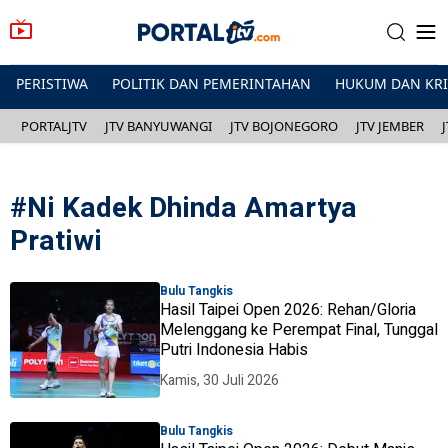
PERISTIWA
POLITIK DAN PEMERINTAHAN
HUKUM DAN KR
PORTALJTV
JTV BANYUWANGI
JTV BOJONEGORO
JTV JEMBER
#
Ni Kadek Dhinda Amartya
Pratiwi
Bulu Tangkis
Hasil Taipei Open 2026: Rehan/Gloria
Melenggang ke Perempat Final, Tunggal
Putri Indonesia Habis
Kamis, 30 Juli 2026
Bulu Tangkis