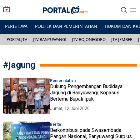
PERISTIWA
POLITIK DAN PEMERINTAHAN
HUKUM DAN KR
PORTALJTV
JTV BANYUWANGI
JTV BOJONEGORO
JTV JEMBER
#
jagung
Pemerintahan
Dukung Pengembangan Budidaya
Jagung di Banyuwangi, Kopasus
Bertemu Bupati Ipuk
Jumat, 12 Juni 2026
Berita
Berkontribusi pada Swasembada
Pangan Nasional, Banyuwangi Surplus