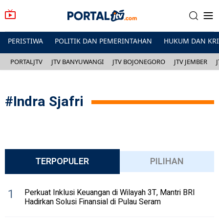
PERISTIWA
POLITIK DAN PEMERINTAHAN
HUKUM DAN KR
PORTALJTV
JTV BANYUWANGI
JTV BOJONEGORO
JTV JEMBER
#
Indra Sjafri
TERPOPULER
PILIHAN
1
Perkuat Inklusi Keuangan di Wilayah 3T, Mantri BRI
Hadirkan Solusi Finansial di Pulau Seram