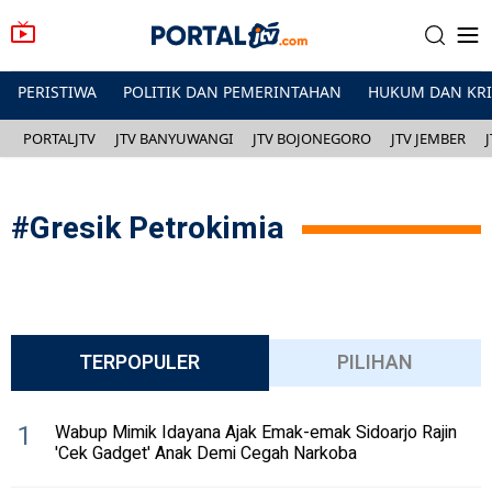
PERISTIWA
POLITIK DAN PEMERINTAHAN
HUKUM DAN KR
PORTALJTV
JTV BANYUWANGI
JTV BOJONEGORO
JTV JEMBER
#
Gresik Petrokimia
TERPOPULER
PILIHAN
1
Wabup Mimik Idayana Ajak Emak-emak Sidoarjo Rajin
'Cek Gadget' Anak Demi Cegah Narkoba