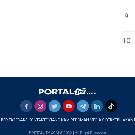
9
10
 BERITA
REDAKSI
KONTAK
TENTANG KAMI
PEDOMAN MEDIA SIBER
KEBIJAKAN 
PORTALJTV.COM @2022 | All Right Reseverd