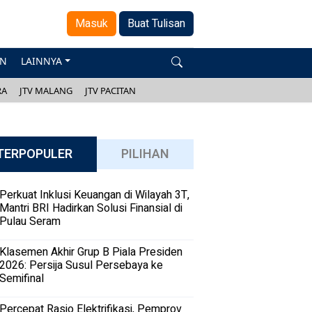
Masuk
Buat Tulisan
AN
LAINNYA
RA
JTV MALANG
JTV PACITAN
TERPOPULER
PILIHAN
Perkuat Inklusi Keuangan di Wilayah 3T,
Mantri BRI Hadirkan Solusi Finansial di
Pulau Seram
Klasemen Akhir Grup B Piala Presiden
2026: Persija Susul Persebaya ke
Semifinal
Percepat Rasio Elektrifikasi, Pemprov