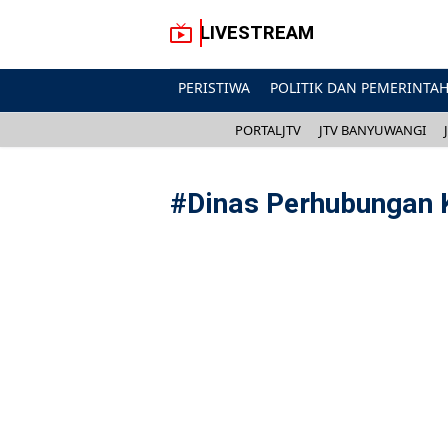
LIVESTREAM
PERISTIWA
POLITIK DAN PEMERINTA
PORTALJTV
JTV BANYUWANGI
#
Dinas Perhubungan