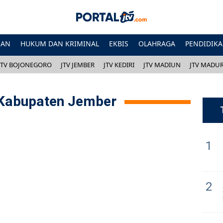
HAN
HUKUM DAN KRIMINAL
EKBIS
OLAHRAGA
PENDIDIK
JTV BOJONEGORO
JTV JEMBER
JTV KEDIRI
JTV MADIUN
JTV MADU
 Kabupaten Jember
1
2