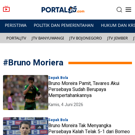
PERISTIWA
POLITIK DAN PEMERINTAHAN
HUKUM DAN KR
PORTALJTV
JTV BANYUWANGI
JTV BOJONEGORO
JTV JEMBER
#
Bruno Moriera
Sepak Bola
Bruno Moreira Pamit, Tavares Akui
Persebaya Sudah Berupaya
Mempertahankannya
Kamis, 4 Juni 2026
Sepak Bola
Bruno Moreira Tak Menyangka
Persebaya Kalah Telak 5-1 dari Borneo