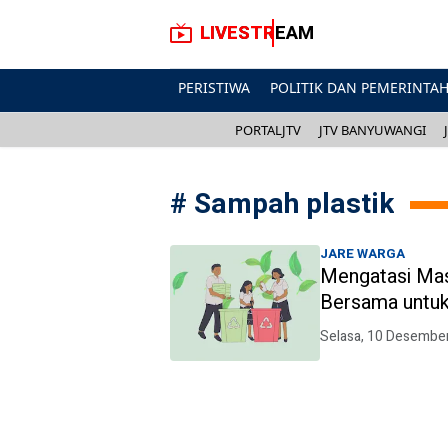
LIVESTREAM
PERISTIWA
POLITIK DAN PEMERINTA
PORTALJTV
JTV BANYUWANGI
#
Sampah plastik
JARE WARGA
Mengatasi Ma
Bersama untu
Selasa, 10 Desembe