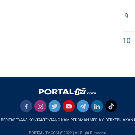
9
10
 BERITA
REDAKSI
KONTAK
TENTANG KAMI
PEDOMAN MEDIA SIBER
KEBIJAKAN 
PORTALJTV.COM @2022 | All Right Reseverd