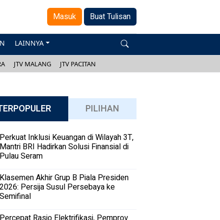
Masuk
Buat Tulisan
AN
LAINNYA
RA
JTV MALANG
JTV PACITAN
TERPOPULER
PILIHAN
Perkuat Inklusi Keuangan di Wilayah 3T,
Mantri BRI Hadirkan Solusi Finansial di
Pulau Seram
Klasemen Akhir Grup B Piala Presiden
2026: Persija Susul Persebaya ke
Semifinal
Percepat Rasio Elektrifikasi, Pemprov