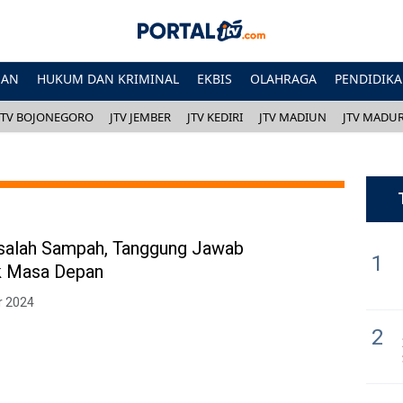
HAN
HUKUM DAN KRIMINAL
EKBIS
OLAHRAGA
PENDIDIK
JTV BOJONEGORO
JTV JEMBER
JTV KEDIRI
JTV MADIUN
JTV MADU
salah Sampah, Tanggung Jawab
1
k Masa Depan
r 2024
2