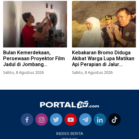
Bulan Kemerdekaan,
Kebakaran Bromo Diduga
Persewaan Proyektor Film
Akibat Warga Lupa Matikan
Jadul di Jombang
Api Perapian di Jalur
Meningkat
Tradisional
Sabtu, 8 Agustus 2026
Sabtu, 8 Agustus 2026
INDEKS BERITA