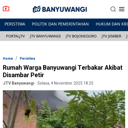
PERISTIWA
POLITIK DAN PEMERINTAHAN
HUKUM DAN KR
PORTALJTV
JTV BANYUWANGI
JTV BOJONEGORO
JTV JEMBER
Home
Peristiwa
Rumah Warga Banyuwangi Terbakar Akibat
Disambar Petir
JTV Banyuwangi
-
Selasa, 4 November 2025 18:25