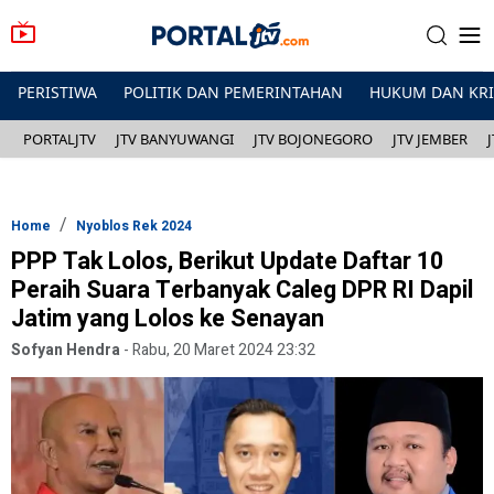
PERISTIWA
POLITIK DAN PEMERINTAHAN
HUKUM DAN KR
PORTALJTV
JTV BANYUWANGI
JTV BOJONEGORO
JTV JEMBER
Home
Nyoblos Rek 2024
PPP Tak Lolos, Berikut Update Daftar 10
Peraih Suara Terbanyak Caleg DPR RI Dapil
Jatim yang Lolos ke Senayan
Sofyan Hendra
-
Rabu, 20 Maret 2024 23:32