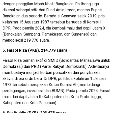
dengan panggilan Mbah Kholil Bangkalan. Ra Ibong juga
dikenal sebagai adik dari Fuad Amin Imron, mantan Bupati
Bangkalan dua periode. Berada si Senayan sejak 2019, pria
kelahiran 15 Agustus 1987 tersebut bertugas di Komisi I
DPR. Pada pemilu 2024, dia kembali maju dari dapil Jatim XI
(Bangkalan, Sampang, Pamekasan, dan Sumenep) dan
mengoleksi 219.778 suara.
5. Faisol Riza (PKB), 214.779 suara
Faisol Riza pernah aktif di SMID (Solidaritas Mahasiswa untuk
Demokrasi) dan PRD (Partai Rakyat Demokratik). Aktivitasnya
membuatnya menjadi korban penculikan dan penyiksaan
aktivis di era orde baru. Di DPR, politikus ke
lahiran 1 Januari
1973 tersebut merupakan Ketua Komisi VI (membidangi
perdagangan, investasi, dan BUMN). Pada pemilu 2024, Faisol
maju dari dapil Jatim II (Kabupaten dan Kota Probolinggo,
Kabupaten dan Kota Pasuruan).
6. Syafiuddin (PKB), 203.478 suara