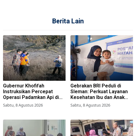
Berita Lain
Gubernur Khofifah
Gebrakan BRI Peduli di
Instruksikan Percepat
Sleman: Perkuat Layanan
Operasi Padamkan Api di
Kesehatan Ibu dan Anak
Wisata Bromo
Lewat Program Desa
Sabtu, 8 Agustus 2026
Sabtu, 8 Agustus 2026
Brilian 1000 HPK