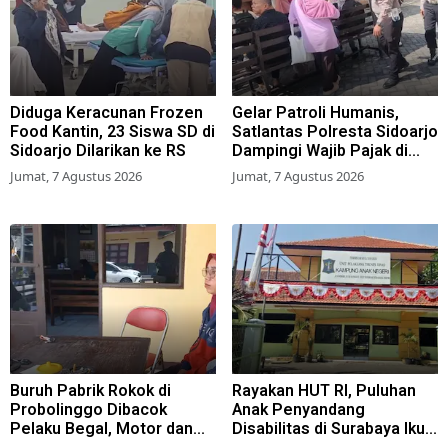
Diduga Keracunan Frozen
Gelar Patroli Humanis,
Food Kantin, 23 Siswa SD di
Satlantas Polresta Sidoarjo
Sidoarjo Dilarikan ke RS
Dampingi Wajib Pajak di
Samsat
Jumat, 7 Agustus 2026
Jumat, 7 Agustus 2026
Buruh Pabrik Rokok di
Rayakan HUT RI, Puluhan
Probolinggo Dibacok
Anak Penyandang
Pelaku Begal, Motor dan
Disabilitas di Surabaya Ikuti
Tas Amblas
Beragam Lomba