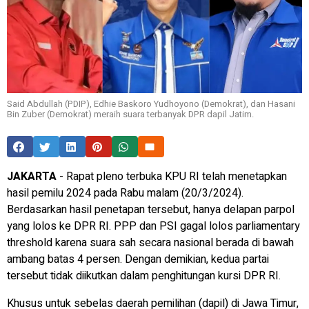
Said Abdullah (PDIP), Edhie Baskoro Yudhoyono (Demokrat), dan Hasani
Bin Zuber (Demokrat) meraih suara terbanyak DPR dapil Jatim.
JAKARTA
- Rapat pleno terbuka KPU RI telah menetapkan
hasil pemilu 2024 pada Rabu malam (20/3/2024).
Berdasarkan hasil penetapan tersebut, hanya delapan parpol
yang lolos ke DPR RI. PPP dan PSI gagal lolos parliamentary
threshold karena suara sah secara nasional berada di bawah
ambang batas 4 persen. Dengan demikian, kedua partai
tersebut tidak diikutkan dalam penghitungan kursi DPR RI.
Khusus untuk sebelas daerah pemilihan (dapil) di Jawa Timur,