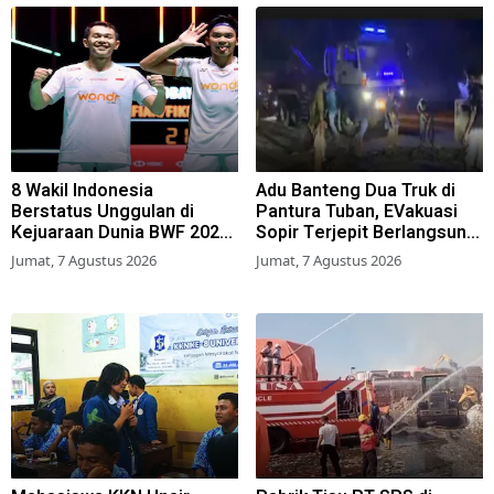
8 Wakil Indonesia
Adu Banteng Dua Truk di
Berstatus Unggulan di
Pantura Tuban, EVakuasi
Kejuaraan Dunia BWF 2026,
Sopir Terjepit Berlangsung
Kans Juara Terbuka Lebar
Dramatis
Jumat, 7 Agustus 2026
Jumat, 7 Agustus 2026