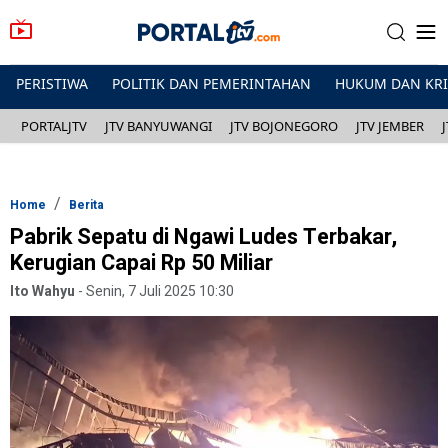
PERISTIWA
POLITIK DAN PEMERINTAHAN
HUKUM DAN KR
PORTALJTV
JTV BANYUWANGI
JTV BOJONEGORO
JTV JEMBER
Home
Berita
Pabrik Sepatu di Ngawi Ludes Terbakar,
Kerugian Capai Rp 50 Miliar
Ito Wahyu
-
Senin, 7 Juli 2025 10:30