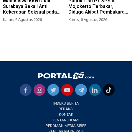
Mahasiswa KKN Unair
Pabrik Tisu PT SPS di
Surabaya Bekali Anti
Mojokerto Terbakar,
Kekerasan Seksual pada
Diduga Akibat Pembakaran
Siswa SMK
Lahan Tebu
Kamis, 6 Agustus 2026
Kamis, 6 Agustus 2026
INDEKS BERITA
REDAKSI
KONTAK
TENTANG KAMI
PEDOMAN MEDIA SIBER
KEBIJAKAN PRIVASI