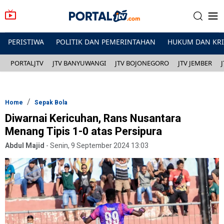
PERISTIWA
POLITIK DAN PEMERINTAHAN
HUKUM DAN KR
PORTALJTV
JTV BANYUWANGI
JTV BOJONEGORO
JTV JEMBER
Home
Sepak Bola
Diwarnai Kericuhan, Rans Nusantara
Menang Tipis 1-0 atas Persipura
Abdul Majid
-
Senin, 9 September 2024 13:03