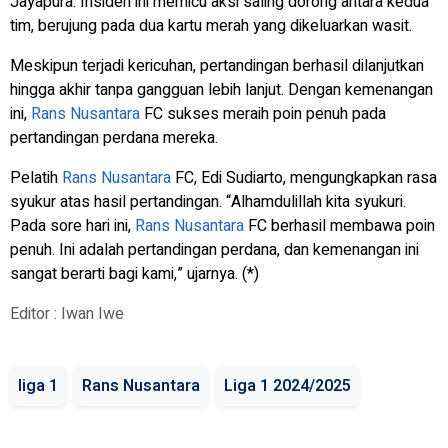
Jayapura. Insiden ini memicu aksi saling dorong antara kedua
tim, berujung pada dua kartu merah yang dikeluarkan wasit.
Meskipun terjadi kericuhan, pertandingan berhasil dilanjutkan
hingga akhir tanpa gangguan lebih lanjut. Dengan kemenangan
ini,
Rans Nusantara
FC sukses meraih poin penuh pada
pertandingan perdana mereka.
Pelatih
Rans Nusantara
FC, Edi Sudiarto, mengungkapkan rasa
syukur atas hasil pertandingan. “Alhamdulillah kita syukuri.
Pada sore hari ini,
Rans Nusantara
FC berhasil membawa poin
penuh. Ini adalah pertandingan perdana, dan kemenangan ini
sangat berarti bagi kami,” ujarnya. (*)
Editor : Iwan Iwe
liga 1
Rans Nusantara
Liga 1 2024/2025