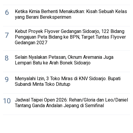
6
Ketika Kimia Berhenti Menakutkan: Kisah Sebuah Kelas
yang Berani Bereksperimen
Kebut Proyek Flyover Gedangan Sidoarjo, 122 Bidang
7
Pengajuan Peta Bidang ke BPN, Target Tuntas Flyover
Gedangan 2027
8
Selain Nyalakan Petasan, Oknum Aremania Juga
Lempari Batu ke Arah Bonek Sidoarjo
9
Menyalahi Izin, 3 Toko Miras di KNV Sidoarjo. Bupati
Subandi Minta Toko Ditutup
10
Jadwal Taipei Open 2026: Rehan/Gloria dan Leo/Daniel
Tantang Ganda Andalan Jepang di Semifinal