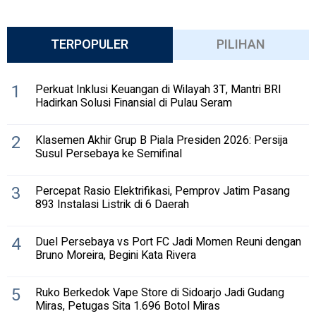
TERPOPULER
PILIHAN
1
Perkuat Inklusi Keuangan di Wilayah 3T, Mantri BRI
Hadirkan Solusi Finansial di Pulau Seram
2
Klasemen Akhir Grup B Piala Presiden 2026: Persija
Susul Persebaya ke Semifinal
3
Percepat Rasio Elektrifikasi, Pemprov Jatim Pasang
893 Instalasi Listrik di 6 Daerah
4
Duel Persebaya vs Port FC Jadi Momen Reuni dengan
Bruno Moreira, Begini Kata Rivera
5
Ruko Berkedok Vape Store di Sidoarjo Jadi Gudang
Miras, Petugas Sita 1.696 Botol Miras