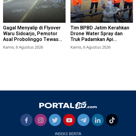
Gagal Menyalip di Flyover
Tim BPBD Jatim Kerahkan
Waru Sidoarjo, Pemotor
Drone Water Spray dan
Asal Probolinggo Tewas
Truk Padamkan Api
Tertabrak
Karhutla di Gunung Bromo
Kamis, 6 Agustus 2026
Kamis, 6 Agustus 2026
INDEKS BERITA