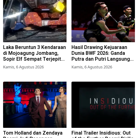
Laka Beruntun 3 Kendaraan
Hasil Drawing Kejuaraan
di Mojoagung Jombang,
Dunia BWF 2026: Ganda
Sopir Elf Sempat Terjepit
Putra dan Putri Langsung
Kemudi
Lolos Babak Kedua, 6 Wakil
Kamis, 6 Agustus 2026
Kamis, 6 Agustus 2026
Bertarung dari Awal
Tom Holland dan Zendaya
Final Trailer Insidious: Out