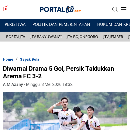
PERISTIWA
POLITIK DAN PEMERINTAHAN
HUKUM DAN KR
PORTALJTV
JTV BANYUWANGI
JTV BOJONEGORO
JTV JEMBER
Home
Sepak Bola
Diwarnai Drama 5 Gol, Persik Taklukkan
Arema FC 3-2
A.M Azany
-
Minggu, 3 Mei 2026 18:32