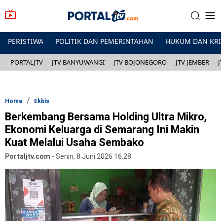
PERISTIWA
POLITIK DAN PEMERINTAHAN
HUKUM DAN KR
PORTALJTV
JTV BANYUWANGI
JTV BOJONEGORO
JTV JEMBER
Home
Ekbis
Berkembang Bersama Holding Ultra Mikro,
Ekonomi Keluarga di Semarang Ini Makin
Kuat Melalui Usaha Sembako
Portaljtv.com
-
Senin, 8 Juni 2026 16:28