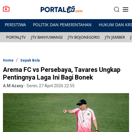
PERISTIWA
POLITIK DAN PEMERINTAHAN
HUKUM DAN KR
PORTALJTV
JTV BANYUWANGI
JTV BOJONEGORO
JTV JEMBER
Home
Sepak Bola
Arema FC vs Persebaya, Tavares Ungkap
Pentingnya Laga Ini Bagi Bonek
A.M Azany
-
Senin, 27 April 2026 22:55