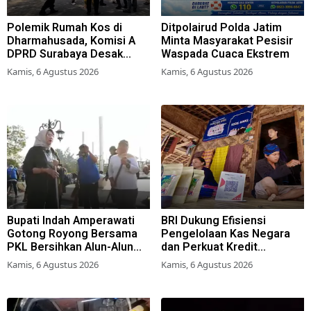
Polemik Rumah Kos di
Ditpolairud Polda Jatim
Dharmahusada, Komisi A
Minta Masyarakat Pesisir
DPRD Surabaya Desak
Waspada Cuaca Ekstrem
Pemkot Terbitkan Perwali
Kamis, 6 Agustus 2026
Kamis, 6 Agustus 2026
Perda Hunian Layak
Bupati Indah Amperawati
BRI Dukung Efisiensi
Gotong Royong Bersama
Pengelolaan Kas Negara
PKL Bersihkan Alun-Alun
dan Perkuat Kredit
Lumajang
Berkualitas demi Dongkrak
Kamis, 6 Agustus 2026
Kamis, 6 Agustus 2026
Sektor Riil