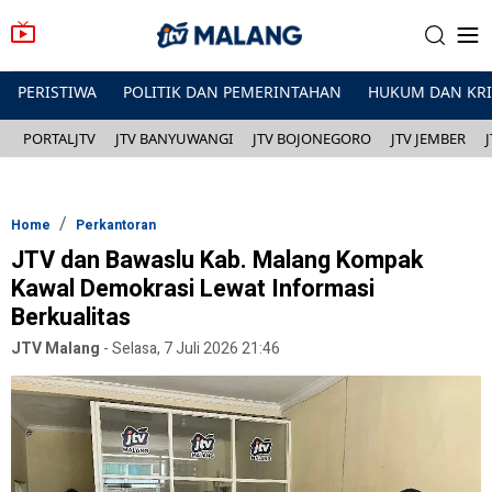
PERISTIWA
POLITIK DAN PEMERINTAHAN
HUKUM DAN KR
PORTALJTV
JTV BANYUWANGI
JTV BOJONEGORO
JTV JEMBER
Home
Perkantoran
JTV dan Bawaslu Kab. Malang Kompak
Kawal Demokrasi Lewat Informasi
Berkualitas
JTV Malang
-
Selasa, 7 Juli 2026 21:46