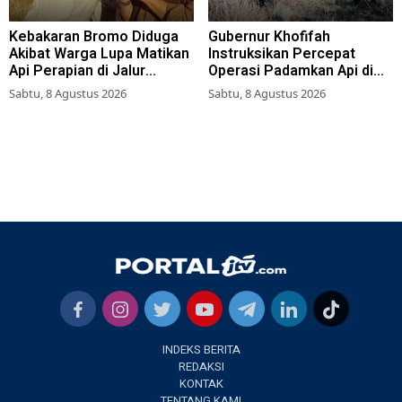
Kebakaran Bromo Diduga
Gubernur Khofifah
Akibat Warga Lupa Matikan
Instruksikan Percepat
Api Perapian di Jalur
Operasi Padamkan Api di
Tradisional
Wisata Bromo
Sabtu, 8 Agustus 2026
Sabtu, 8 Agustus 2026
INDEKS BERITA
REDAKSI
KONTAK
TENTANG KAMI