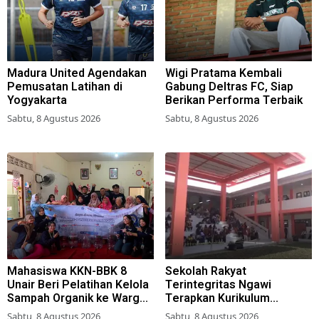
Madura United Agendakan
Wigi Pratama Kembali
Pemusatan Latihan di
Gabung Deltras FC, Siap
Yogyakarta
Berikan Performa Terbaik
Sabtu, 8 Agustus 2026
Sabtu, 8 Agustus 2026
Mahasiswa KKN-BBK 8
Sekolah Rakyat
Unair Beri Pelatihan Kelola
Terintegritas Ngawi
Sampah Organik ke Warga
Terapkan Kurikulum
Simokerto Surabaya
Berbasis Asrama
Sabtu, 8 Agustus 2026
Sabtu, 8 Agustus 2026