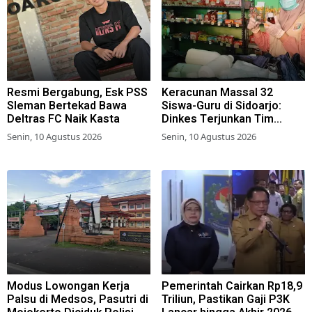
Resmi Bergabung, Esk PSS
Keracunan Massal 32
Sleman Bertekad Bawa
Siswa-Guru di Sidoarjo:
Deltras FC Naik Kasta
Dinkes Terjunkan Tim
Epidemiologi, Kantin
Senin, 10 Agustus 2026
Senin, 10 Agustus 2026
Sekolah Ditutup
Modus Lowongan Kerja
Pemerintah Cairkan Rp18,9
Palsu di Medsos, Pasutri di
Triliun, Pastikan Gaji P3K