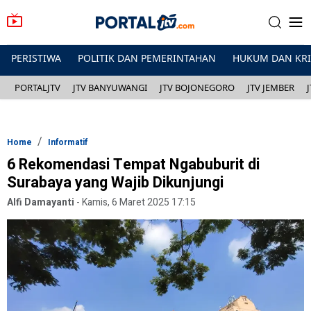
PERISTIWA
POLITIK DAN PEMERINTAHAN
HUKUM DAN KR
PORTALJTV
JTV BANYUWANGI
JTV BOJONEGORO
JTV JEMBER
Home
Informatif
6 Rekomendasi Tempat Ngabuburit di
Surabaya yang Wajib Dikunjungi
Alfi Damayanti
-
Kamis, 6 Maret 2025 17:15