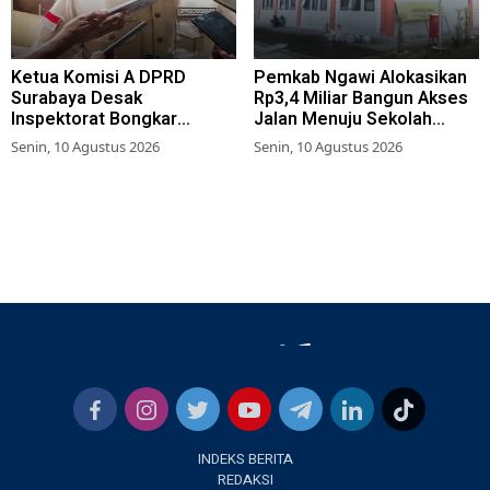
Ketua Komisi A DPRD
Pemkab Ngawi Alokasikan
Surabaya Desak
Rp3,4 Miliar Bangun Akses
Inspektorat Bongkar
Jalan Menuju Sekolah
Jaringan Penipuan Loker
Rakyat Terintegrasi
Senin, 10 Agustus 2026
Senin, 10 Agustus 2026
Pemkot
INDEKS BERITA
REDAKSI